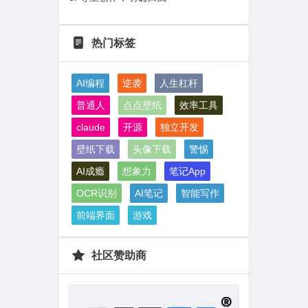
热门标签
AI编程
逆袭
人生杠杆
普通人
点点壁纸
效率工具
claude
开源
独立开发
壁纸下载
头像下载
警惕
AI成瘾
想象力
笔记App
OCR识别
AI笔记
智能写作
前端界面
游戏
社区赞助商