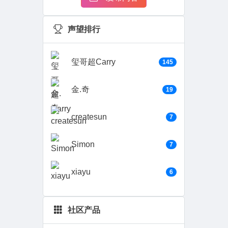
声望排行
玺哥超Carry
145
金.奇
19
createsun
7
Simon
7
xiayu
6
社区产品