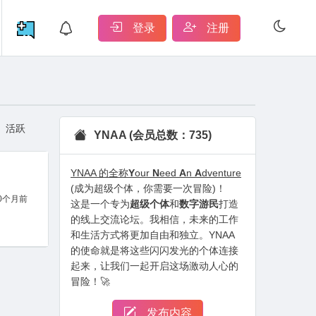
登录
注册
活跃
YNAA (会员总数：735)
YNAA 的全称
Y
our
N
eed
A
n
A
dventure
(成为超级个体，你需要一次冒险)！
0个月前
这是一个专为
超级个体
和
数字游民
打造
的线上交流论坛。我相信，未来的工作
和生活方式将更加自由和独立。YNAA
的使命就是将这些闪闪发光的个体连接
起来，让我们一起开启这场激动人心的
冒险！🚀
发布内容