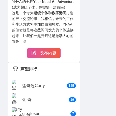
YNAA 的全称
Y
our
N
eed
A
n
A
dventure
(成为超级个体，你需要一次冒险)！
这是一个专为
超级个体
和
数字游民
打造
的线上交流论坛。我相信，未来的工作
和生活方式将更加自由和独立。YNAA
的使命就是将这些闪闪发光的个体连接
起来，让我们一起开启这场激动人心的
冒险！🚀
发布内容
声望排行
玺哥超Carry
145
金.奇
19
createsun
7