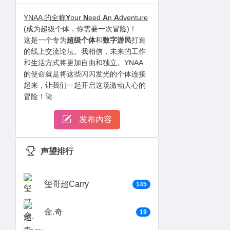
YNAA 的全称
Y
our
N
eed
A
n
A
dventure
(成为超级个体，你需要一次冒险)！
这是一个专为
超级个体
和
数字游民
打造
的线上交流论坛。我相信，未来的工作
和生活方式将更加自由和独立。YNAA
的使命就是将这些闪闪发光的个体连接
起来，让我们一起开启这场激动人心的
冒险！🚀
发布内容
声望排行
玺哥超Carry
145
金.奇
19