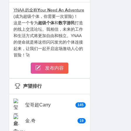
YNAA 的全称
Y
our
N
eed
A
n
A
dventure
(成为超级个体，你需要一次冒险)！
这是一个专为
超级个体
和
数字游民
打造
的线上交流论坛。我相信，未来的工作
和生活方式将更加自由和独立。YNAA
的使命就是将这些闪闪发光的个体连接
起来，让我们一起开启这场激动人心的
冒险！🚀
发布内容
声望排行
玺哥超Carry
145
金.奇
19