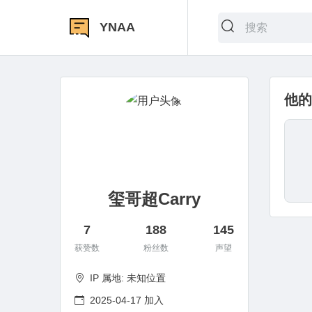
YNAA
他的
玺哥超Carry
7
188
145
获赞数
粉丝数
声望
IP 属地: 未知位置
2025-04-17 加入